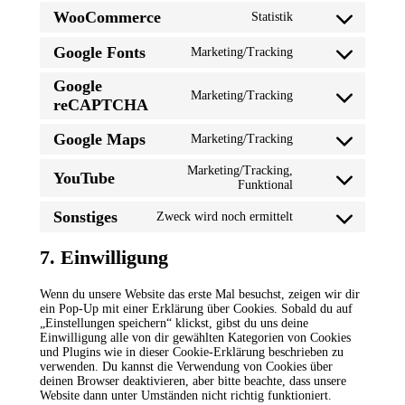
to
WooCommerce
Statistik
service
Consent
wordpress
to
Google Fonts
Marketing/Tracking
service
Consent
woocommerce
to
Google
service
Marketing/Tracking
google-
Consent
reCAPTCHA
fonts
to
service
Google Maps
Marketing/Tracking
google-
Consent
recaptcha
to
Marketing/Tracking,
service
YouTube
Consent
Funktional
google-
to
maps
service
Sonstiges
Zweck wird noch ermittelt
Consent
youtube
to
service
7. Einwilligung
sonstiges
Wenn du unsere Website das erste Mal besuchst, zeigen wir dir
ein Pop-Up mit einer Erklärung über Cookies. Sobald du auf
„Einstellungen speichern“ klickst, gibst du uns deine
Einwilligung alle von dir gewählten Kategorien von Cookies
und Plugins wie in dieser Cookie-Erklärung beschrieben zu
verwenden. Du kannst die Verwendung von Cookies über
deinen Browser deaktivieren, aber bitte beachte, dass unsere
Website dann unter Umständen nicht richtig funktioniert.