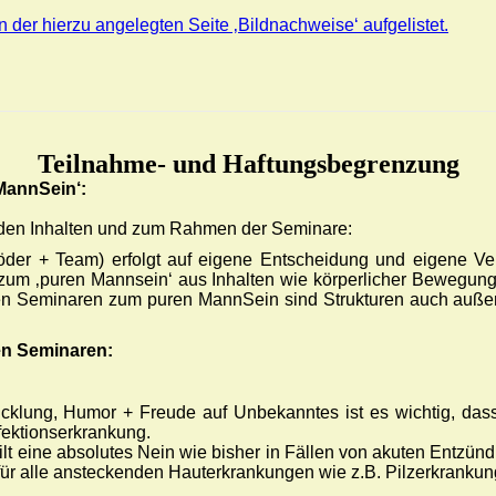
n der hierzu angelegten Seite ‚Bildnachweise‘ aufgelistet.
Teilnahme- und Haftungsbegrenzung
MannSein‘:
u den Inhalten und zum Rahmen der Seminare:
der + Team) erfolgt auf eigene Entscheidung und eigene Ver
zum ‚puren Mannsein‘ aus Inhalten wie körperlicher Bewegung
n Seminaren zum puren MannSein sind Strukturen auch auße
en Seminaren:
cklung, Humor + Freude auf Unbekanntes ist es wichtig, dass
nfektionserkrankung.
ilt eine absolutes Nein wie bisher in Fällen von akuten Ent
n für alle ansteckenden Hauterkrankungen wie z.B. Pilzerkranku