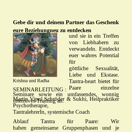
Gebe dir und deinem Partner das Geschenk
eure Beziehungneu zu entdecken
und sie in ein Treffen
von Liebhabern zu
verwandeln. Entdeckt
euer wahres Potential
für
göttliche Sexualität,
Liebe und Ekstase.
Krishna und Radha
Tantra-heart bietet für
Paare einzelne
SEMINARLEITUNG :
Seminare sowie ein umfassendes, wonnig
Martin Vipul Schröder & Sukhi, Heilpraktiker
intensives Training an.
Psychotherapie,
TantralehrerIn, systemische Coach
Ablauf Tantra für Paare: Wir
haben gemeinsame Gruppenphasen und je